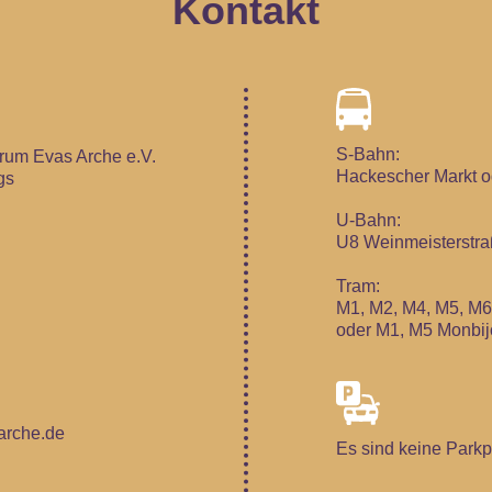
Kontakt
S-Bahn:
um Evas Arche e.V.
Hackescher Markt o
gs
U-Bahn:
U8 Weinmeisterstr
Tram:
M1, M2, M4, M5, M6
oder M1, M5 Monbij
rche.de
Es sind keine Parkp